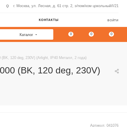
г. Москва, ул. Лесная, д. 61 стр. 2, э/пом/ком цокольный/I/21
КОНТАКТЫ
ВОЙТИ
0
0
0
Каталог
 120 deg, 230V) (Arlight, IP40 Металл, 2 года)
0 (BK, 120 deg, 230V)
Артикул:
041076