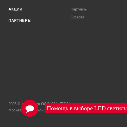
АКЦИИ
Партнеры
Оферта
ПАРТНЕРЫ
2026 © grafflight.ru ООО "ЮНИПРО"
Москва, Лесная улица, дом 61 строение 2, э/пом/ком цокольный/I/2