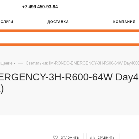
+7 499 450-93-94
УСЛУГИ
ДОСТАВКА
КОМПАНИЯ
—
ещение
Светильник IM-RONDO-EMERGENCY-3H-R600-64W Day4000 (BK,
RGENCY-3H-R600-64W Day400
)
ОТЛОЖИТЬ
СРАВНИТЬ