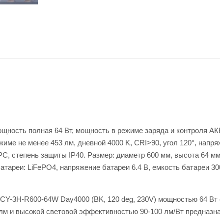
ность полная 64 Вт, мощность в режиме заряда и контроля АКБ 
ежиме не менее 453 лм, дневной 4000 K, CRI>90, угол 120°, напр
PC, степень защиты IP40. Размер: диаметр 600 мм, высота 64 м
атареи: LiFePO4, напряжение батареи 6.4 В, емкость батареи 30
3H-R600-64W Day4000 (BK, 120 deg, 230V) мощностью 64 Вт
 лм и высокой световой эффективностью 90-100 лм/Вт предназн