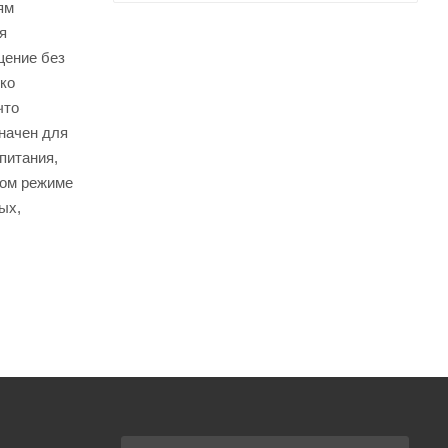
ям
я
щение без
ко
что
значен для
питания,
ном режиме
ых,