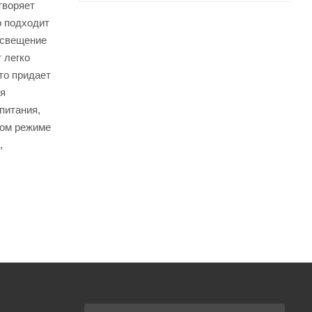
творяет
о подходит
освещение
 легко
то придает
ля
питания,
ном режиме
,