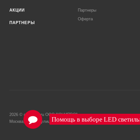
АКЦИИ
Партнеры
Оферта
ПАРТНЕРЫ
2026 © grafflight.ru ООО "ЮНИПРО"
Москва, Лесная улица, дом 61 строение 2, э/пом/ком цокольный/I/2