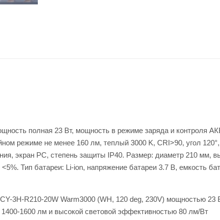
щность полная 23 Вт, мощность в режиме заряда и контроля АКБ
ийном режиме не менее 160 лм, теплый 3000 K, CRI>90, угол 120°,
ия, экран PC, степень защиты IP40. Размер: диаметр 210 мм, в
<5%. Тип батареи: Li-ion, напряжение батареи 3.7 В, емкость ба
-3H-R210-20W Warm3000 (WH, 120 deg, 230V) мощностью 23 В
 1400-1600 лм и высокой световой эффективностью 80 лм/Вт