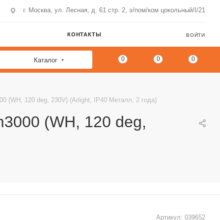
г. Москва, ул. Лесная, д. 61 стр. 2, э/пом/ком цокольный/I/21
КОНТАКТЫ
ВОЙТИ
0
0
0
Каталог
H, 120 deg, 230V) (Arlight, IP40 Металл, 2 года)
000 (WH, 120 deg,
Артикул:
039652