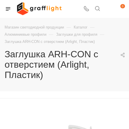
0
—
—
Магазин светодиодной продукции
Каталог
—
—
Алюминиевые профили
Заглушки для профиля
Заглушка ARH-CON с отверстием (Arlight, Пластик)
Заглушка ARH-CON с
отверстием (Arlight,
Пластик)