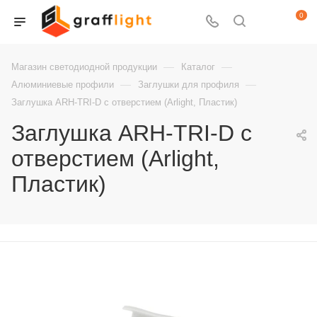
0
—
—
Магазин светодиодной продукции
Каталог
—
—
Алюминиевые профили
Заглушки для профиля
Заглушка ARH-TRI-D с отверстием (Arlight, Пластик)
Заглушка ARH-TRI-D с
отверстием (Arlight,
Пластик)