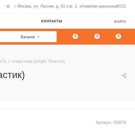
г. Москва, ул. Лесная, д. 61 стр. 2, э/пом/ком цокольный/I/21
КОНТАКТЫ
ВОЙТИ
0
0
0
Каталог
L с отверстием (Arlight, Пластик)
астик)
Артикул:
020578