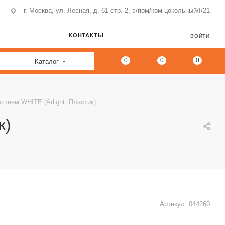
г. Москва, ул. Лесная, д. 61 стр. 2, э/пом/ком цокольный/I/21
КОНТАКТЫ
ВОЙТИ
0
0
0
Каталог
стием WHITE (Arlight, Пластик)
к)
Артикул:
044260