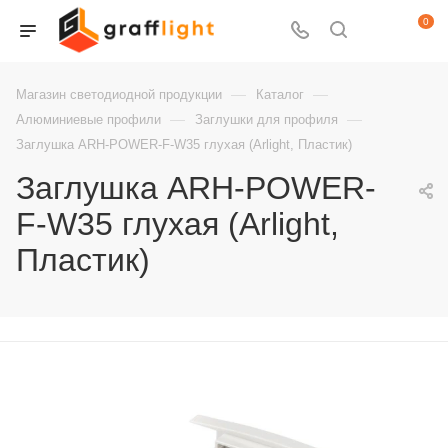
0
—
—
Магазин светодиодной продукции
Каталог
—
—
Алюминиевые профили
Заглушки для профиля
Заглушка ARH-POWER-F-W35 глухая (Arlight, Пластик)
Заглушка ARH-POWER-
F-W35 глухая (Arlight,
Пластик)