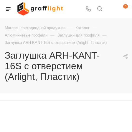
0
—
—
Магазин светодиодной продукции
Каталог
—
—
Алюминиевые профили
Заглушки для профиля
Заглушка ARH-KANT-16S с отверстием (Arlight, Пластик)
Заглушка ARH-KANT-
16S с отверстием
(Arlight, Пластик)