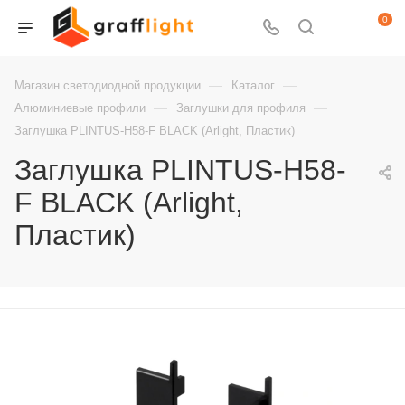
0
—
—
Магазин светодиодной продукции
Каталог
—
—
Алюминиевые профили
Заглушки для профиля
Заглушка PLINTUS-H58-F BLACK (Arlight, Пластик)
Заглушка PLINTUS-H58-
F BLACK (Arlight,
Пластик)