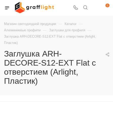
0
—
—
Магазин светодиодной продукции
Каталог
—
—
Алюминиевые профили
Заглушки для профиля
Заглушка ARH-DECORE-S12-EXT Flat с отверстием (Arlight,
Пластик)
Заглушка ARH-
DECORE-S12-EXT Flat с
отверстием (Arlight,
Пластик)