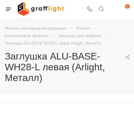
0
—
—
Магазин светодиодной продукции
Каталог
—
—
Алюминиевые профили
Заглушки для профиля
Заглушка ALU-BASE-WH28-L левая (Arlight, Металл)
Заглушка ALU-BASE-
WH28-L левая (Arlight,
Металл)