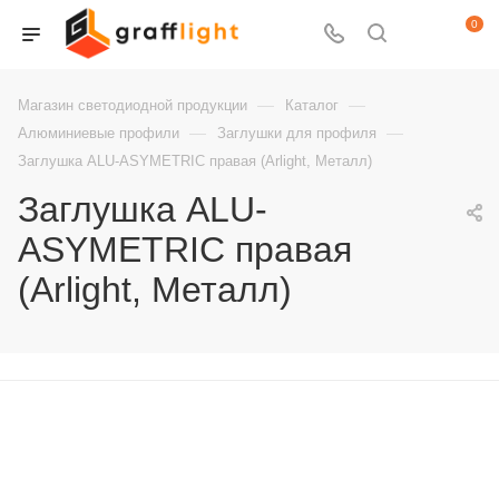
0
—
—
Магазин светодиодной продукции
Каталог
—
—
Алюминиевые профили
Заглушки для профиля
Заглушка ALU-ASYMETRIC правая (Arlight, Металл)
Заглушка ALU-
ASYMETRIC правая
(Arlight, Металл)