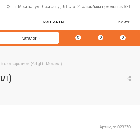
г. Москва, ул. Лесная, д. 61 стр. 2, э/пом/ком цокольный/I/21
КОНТАКТЫ
ВОЙТИ
0
0
0
Каталог
 с отверстием (Arlight, Металл)
лл)
Артикул:
023370