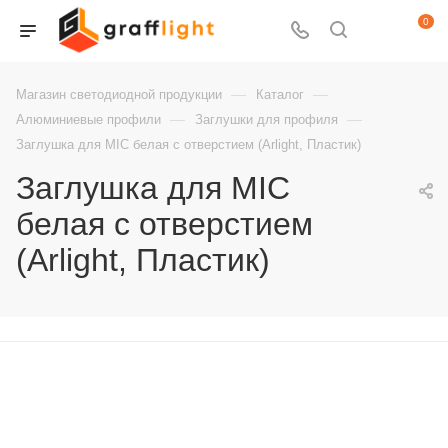
0
—
—
Магазин светодиодной продукции
Каталог
—
—
Алюминиевые профили
Заглушки для профиля
Заглушка для MIC белая с отверстием (Arlight, Пластик)
Заглушка для MIC
белая с отверстием
(Arlight, Пластик)