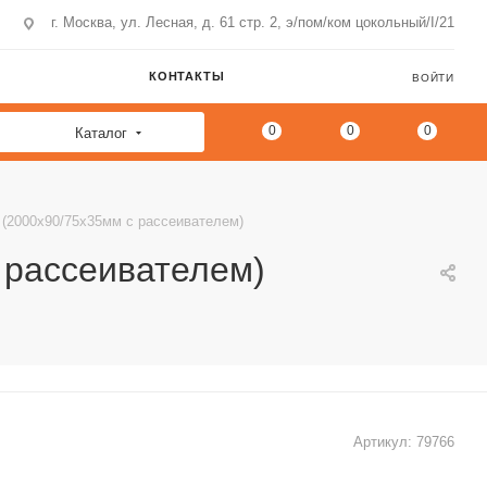
г. Москва, ул. Лесная, д. 61 стр. 2, э/пом/ком цокольный/I/21
КОНТАКТЫ
ВОЙТИ
0
0
0
Каталог
(2000x90/75x35мм с рассеивателем)
 рассеивателем)
Артикул:
79766