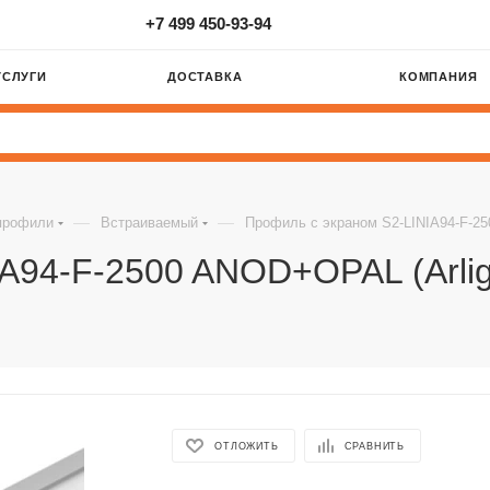
+7 499 450-93-94
УСЛУГИ
ДОСТАВКА
КОМПАНИЯ
—
—
профили
Встраиваемый
Профиль с экраном S2-LINIA94-F-25
A94-F-2500 ANOD+OPAL (Arli
ОТЛОЖИТЬ
СРАВНИТЬ