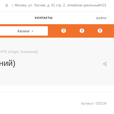
г. Москва, ул. Лесная, д. 61 стр. 2, э/пом/ком цокольный/I/21
КОНТАКТЫ
ВОЙТИ
0
0
0
Каталог
TE (Arlight, Алюминий)
ний)
Артикул:
033134