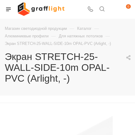
0
—
—
Магазин светодиодной продукции
Каталог
—
—
Алюминиевые профили
Для натяжных потолков
Экран STRETCH-25-WALL-SIDE-10m OPAL-PVC (Arlight, -)
Экран STRETCH-25-
WALL-SIDE-10m OPAL-
PVC (Arlight, -)