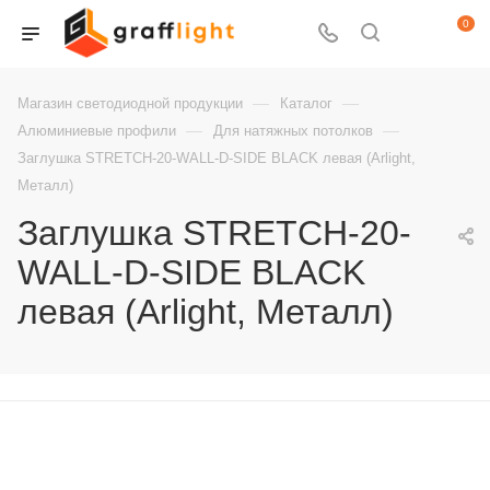
0
—
—
Магазин светодиодной продукции
Каталог
—
—
Алюминиевые профили
Для натяжных потолков
Заглушка STRETCH-20-WALL-D-SIDE BLACK левая (Arlight,
Металл)
Заглушка STRETCH-20-
WALL-D-SIDE BLACK
левая (Arlight, Металл)